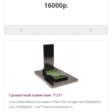
16000р.
Гранитный памятник "Г21"
Стела 800х400х50,Постамент 500х150х120,Цветник 800х80х50 –
2шт, 500х80х50 – 1шт* Плитка в комплект н..