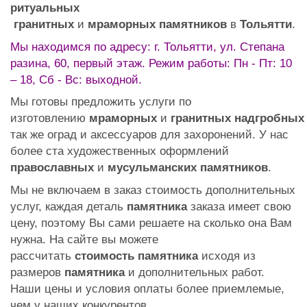
ритуальных
гранитных
и
мраморных
памятников
в
Тольятти
.
Мы находимся по адресу: г. Тольятти, ул. Степана
разина, 60, первый этаж. Режим работы: Пн - Пт: 10
– 18, Сб - Вс: выходной.
Мы готовы предложить услуги по
изготовлению
мраморных
и
гранитных
надгробных
так же оград и аксессуаров для захоронений. У нас
более ста художественных оформлений
православных
и
мусульманских
памятников
.
Мы не включаем в заказ стоимость дополнительных
услуг, каждая деталь
памятника
заказа имеет свою
цену, поэтому Вы сами решаете на сколько она Вам
нужна. На сайте вы можете
рассчитать
стоимость
памятника
исходя из
размеров
памятника
и дополнительных работ.
Наши цены и условия оплаты более приемлемые,
чем у наших конкурентов.